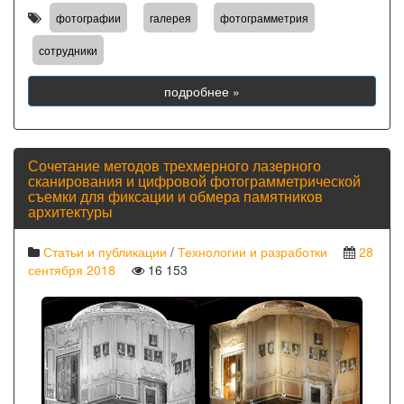
,
,
,
фотографии
галерея
фотограмметрия
сотрудники
подробнее »
Сочетание методов трехмерного лазерного
сканирования и цифровой фотограмметрической
съемки для фиксации и обмера памятников
архитектуры
Статьи и публикации
/
Технологии и разработки
28
сентября 2018
16 153