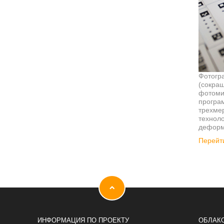
Фотогр
(сокра
фотомик
програ
трехме
техноло
деформ
Перейти
ИНФОРМАЦИЯ ПО ПРОЕКТУ
ОБЛАКО