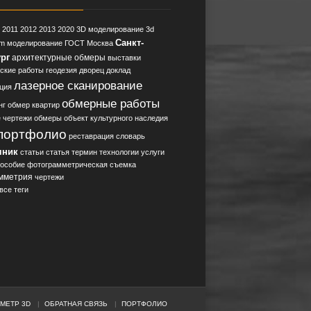
2011
2012
2013
2020
3D моделирование
3d
Санкт-
im моделирование
ГОСТ
Москва
рг
архитектурные обмеры
выставки
ские работы
геодезия
дворец
доклад
лазерное сканирование
ция
обмерные работы
нг
обмер квартир
 чертежи
обмеры
объект культурного наследия
портфолио
реставрация
словарь
чник
статьи
статья
термин
технологии
услуги
пособие
фотограмметрическая съемка
мметрия
чертежи
все теги
МЕТР 3D
ОБРАТНАЯ СВЯЗЬ
ПОРТФОЛИО