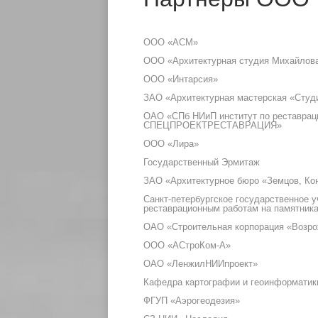
ООО «АСМ»
ООО «Архитектурная студия Михайлов
ООО «Интарсия»
ЗАО «Архитектурная мастерская «Студ
ОАО «СПб НИиП институт по реставрац
СПЕЦПРОЕКТРЕСТАВРАЦИЯ»
ООО «Лира»
Государственный Эрмитаж
ЗАО «Архитектурное бюро «Земцов, Ко
Санкт-петербургское государственное у
реставрационным работам на памятника
ОАО «Строительная корпорация «Возро
ООО «АСтроКом-А»
ОАО «ЛенжилНИИпроект»
Кафедра картографии и геоинформатики
ФГУП «Аэрогеодезия»