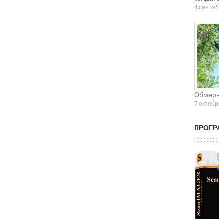
4 сентяб
Обмерн
7 октябр
ПРОГР