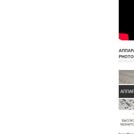
АППАР
PHOTO