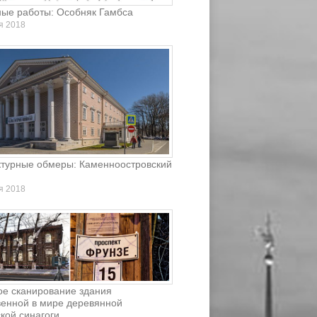
ые работы: Особняк Гамбса
я 2018
ктурные обмеры: Каменноостровский
я 2018
ое сканирование здания
венной в мире деревянной
кой синагоги