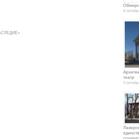
Обмерн
8 октябр
НАСЛЕДИЕ»
Архите
театр
5 октябр
Лазерн
единст
солдатс