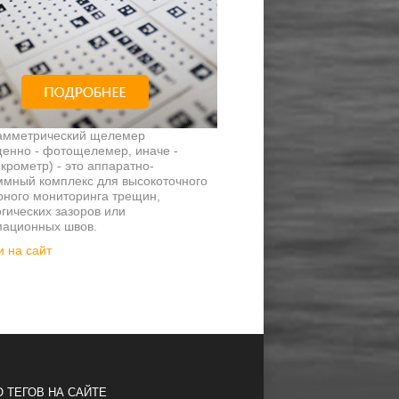
амметрический щелемер
щенно - фотощелемер, иначе -
рометр) - это аппаратно-
ммный комплекс для высокоточного
рного мониторинга трещин,
гических зазоров или
ационных швов.
 на сайт
 ТЕГОВ НА САЙТЕ