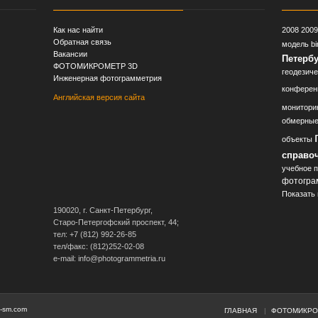
Как нас найти
2008
2009
Обратная связь
модель
b
Вакансии
Петербу
ФОТОМИКРОМЕТР 3D
геодезиче
Инженерная фотограмметрия
конферен
Английская версия сайта
монитори
обмерные
объекты
справо
учебное 
фотогра
Показать 
190020, г. Санкт-Петербург,
Старо-Петергофский проспект, 44;
тел: +7 (812) 992-26-85
тел/факс: (812)252-02-08
e-mail: info@photogrammetria.ru
-sm.com
ГЛАВНАЯ
ФОТОМИКРО