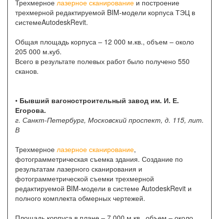
Трехмерное
лазерное сканирование
и построение
трехмерной редактируемой BIM-модели корпуса ТЭЦ в
системеAutodeskRevit.
Общая площадь корпуса – 12 000 м.кв., объем – около
205 000 м.куб.
Всего в результате полевых работ было получено 550
сканов.
•
Бывший вагоностроительный завод им. И. Е.
Егорова.
г. Санкт-Петербург, Московский проспект, д. 115, лит.
В
Трехмерное
лазерное сканирование
,
фотограмметрическая съемка здания. Создание по
результатам лазерного сканирования и
фотограмметрической съемки трехмерной
редактируемой BIM-модели в системе AutodeskRevit и
полного комплекта обмерных чертежей.
Площадь корпуса в плане – 7 000 м.кв., объем – около