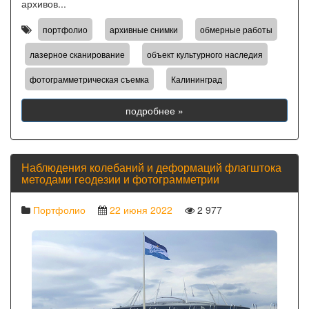
архивов...
,
,
,
портфолио
архивные снимки
обмерные работы
,
,
лазерное сканирование
объект культурного наследия
,
фотограмметрическая съемка
Калининград
подробнее »
Наблюдения колебаний и деформаций флагштока
методами геодезии и фотограмметрии
Портфолио
22 июня 2022
2 977