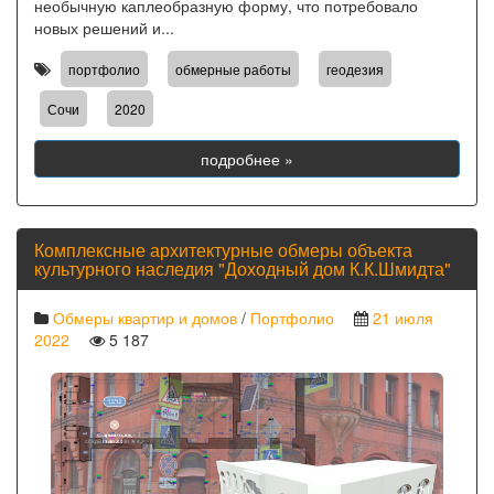
необычную каплеобразную форму, что потребовало
новых решений и...
,
,
,
портфолио
обмерные работы
геодезия
,
Сочи
2020
подробнее »
Комплексные архитектурные обмеры объекта
культурного наследия "Доходный дом К.К.Шмидта"
Обмеры квартир и домов
/
Портфолио
21 июля
2022
5 187