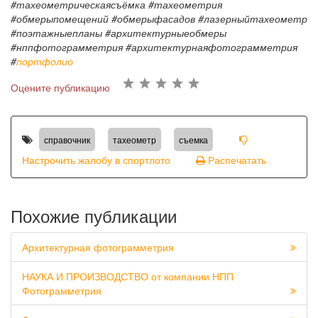
#тахеометрическаясъёмка #тахеометрия
#обмерыпомещений #обмерыфасадов #лазерныйтахеометр
#поэтажныепланы #архитектурныеобмеры
#нппфотограмметрия #архитектурнаяфотограмметрия
#
портфолио
Оцените публикацию
,
,
справочник
тахеометр
съемка
Настрочить жалобу в спортлото
Распечатать
Похожие публикации
Архитектурная фотограмметрия
НАУКА И ПРОИЗВОДСТВО от компании НПП
Фотограмметрия