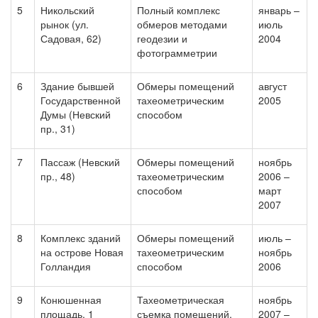
5
Никольский
Полный комплекс
январь –
рынок (ул.
обмеров методами
июль
Садовая, 62)
геодезии и
2004
фотограмметрии
6
Здание бывшей
Обмеры помещений
август
Государственной
тахеометрическим
2005
Думы (Невский
способом
пр., 31)
7
Пассаж (Невский
Обмеры помещений
ноябрь
пр., 48)
тахеометрическим
2006 –
способом
март
2007
8
Комплекс зданий
Обмеры помещений
июль –
на острове Новая
тахеометрическим
ноябрь
Голландия
способом
2006
9
Конюшенная
Тахеометрическая
ноябрь
площадь, 1
съемка помещений,
2007 –