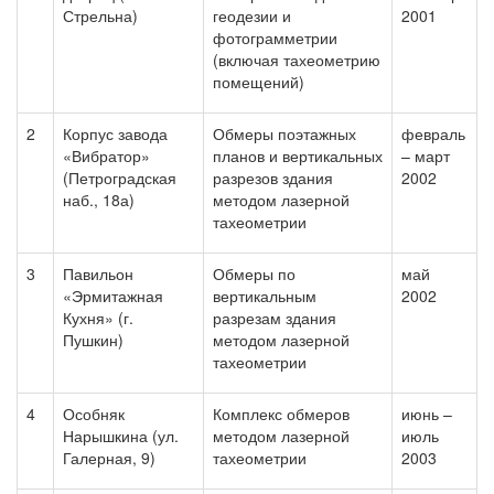
Стрельна)
геодезии и
2001
фотограмметрии
(включая тахеометрию
помещений)
2
Корпус завода
Обмеры поэтажных
февраль
«Вибратор»
планов и вертикальных
– март
(Петроградская
разрезов здания
2002
наб., 18а)
методом лазерной
тахеометрии
3
Павильон
Обмеры по
май
«Эрмитажная
вертикальным
2002
Кухня» (г.
разрезам здания
Пушкин)
методом лазерной
тахеометрии
4
Особняк
Комплекс обмеров
июнь –
Нарышкина (ул.
методом лазерной
июль
Галерная, 9)
тахеометрии
2003