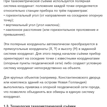
При тахеометрической съёмке используется полярная
система координат: положение каждой точки определяется
относительно станции прибора по трём параметрам:
• горизонтальный угол (от направления на соседнюю опорную
точку);
• вертикальный угол (угол наклона);
• наклонное расстояние (или горизонтальное проложение и
превышение).
Эти полярные координаты автоматически преобразуются в
прямоугольные координаты (X, Y) и высоту (H) в заданной
системе координат. Для этого перед началом съёмки прибор
ориентируют на соседние точки с известными координатами
(опорные пункты геодезической сети) либо создают условную
систему координат непосредственно на объекте.
Для крупных объектов (например, Константиновского дворца
или комплекса зданий на острове Новая Голландия)
выполнялась привязка к опорной геодезической сети города,
что позволяло объединять все обмеры в единую систему
координат.
1.3. Технология тахеометрической съёмки