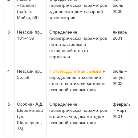
«Талеон»
геометрических параметров
июнь
(наб. р.
здания методом лазерной
2000
Мойки, 59)
тахеометрии
3
Невский пр.,
Определение
январь
131–139
геометрических параметров
2001
пятна застройки и
отклонений стен от
вертикали
4
Невский пр.,
Фототеодолитная съемка
+
июль –
55, 59
определение отклонений
август
стен от вертикали методом
2002
лазерной тахеометрии
5
Особняк А.Д.
Определение
февраль
Шереметева
геометрических параметров
– март
(ул.
и съемка чердака методом
2001
Шпалерная,
лазерной тахеометрии
18)