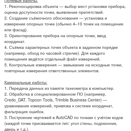
Полевые работы:
1. Рекогносцировка объекта — выбор мест установки прибора,
оценка доступности точек, выявление препятствий.
2. Создание съёмочного обоснования — установка и
измерение опорных точек (обычно 4–10 точек на помещение
или фасад).
3. Ориентирование прибора на опорные точки, ввод
координат.
4. Съёмка характерных точек объекта в заданном порядке
(например, обход по часовой стрелке). Для каждого
помещения ведётся отдельный файл измерений.
5. Контрольные измерения — замыкание на исходные точки,
повторные измерения ответственных элементов.
Камеральные работы:
1. Передача данных из памяти тахеометра в компьютер.
2. Обработка в специализированном ПО (например,
Credo_DAT, Topcon Tools, Trimble Business Center) —
уравнивание измерений, привязка к системе координат,
фильтрация ошибок.
3. Построение чертежей в AutoCAD по точкам с учётом кодов
(каждой точке присваивается тип: угол стены, подоконник,
дверь и т.д.).