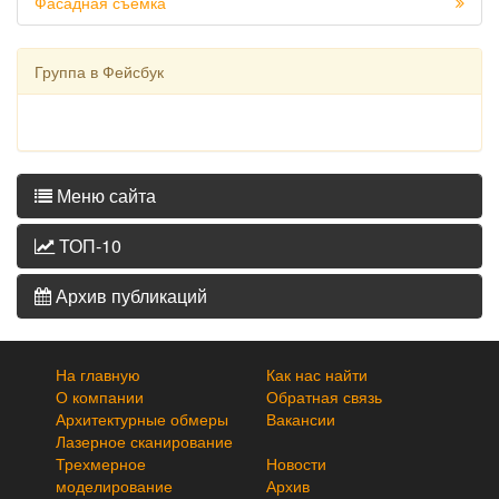
Фасадная съемка
Группа в Фейсбук
Меню сайта
ТОП-10
Архив публикаций
На главную
Как нас найти
О компании
Обратная связь
Архитектурные обмеры
Вакансии
Лазерное сканирование
Трехмерное
Новости
моделирование
Архив