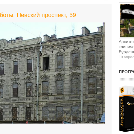
оты: Невский проспект, 59
Архите
клиниче
Бурденк
19 апре
ПРОГР