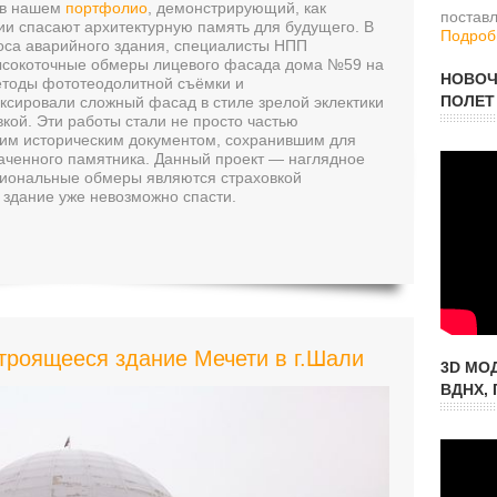
 в нашем
портфолио
, демонстрирующий, как
постав
и спасают архитектурную память для будущего. В
Подробн
сноса аварийного здания, специалисты НПП
сокоточные обмеры лицевого фасада дома №59 на
НОВОЧ
етоды фототеодолитной съёмки и
ПОЛЕТ
сировали сложный фасад в стиле зрелой эклектики
вкой. Эти работы стали не просто частью
им историческим документом, сохранившим для
раченного памятника. Данный проект — наглядное
ссиональные обмеры являются страховкой
а здание уже невозможно спасти.
роящееся здание Мечети в г.Шали
3D МО
ВДНХ, 