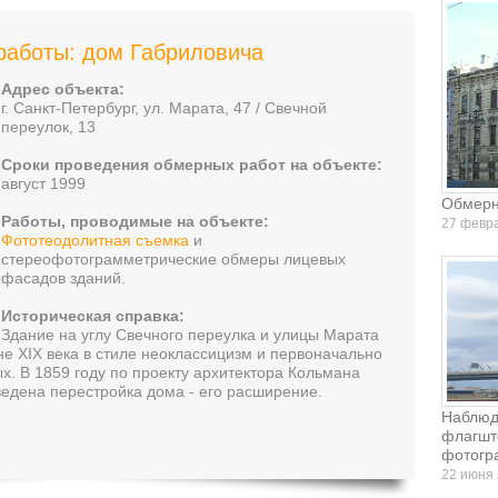
аботы: дом Габриловича
Адрес объекта:
г. Санкт-Петербург, ул. Марата, 47 / Свечной
переулок, 13
Сроки проведения обмерных работ на объекте:
август 1999
Обмерны
Работы, проводимые на объекте:
27 февр
Фототеодолитная съемка
и
стереофотограмметрические обмеры лицевых
фасадов зданий.
Историческая справка:
Здание на углу Свечного переулка и улицы Марата
е XIX века в стиле неоклассицизм и первоначально
. В 1859 году по проекту архитектора Кольмана
едена перестройка дома - его расширение.
Наблюд
флагшт
фотогр
22 июня