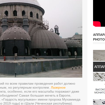
АППАР
PHOTO
ний по всем правилам проведения работ должно
нным, но регулярным контролем.
Лазерное
екта, особенно, если его масштабы поражают даже
еобходимое! Самая большая мечеть в Европе,
, «Гордость мусульман» имени пророка Мухаммеда
по 2019 годы) в г.Шали (Чеченская республика).