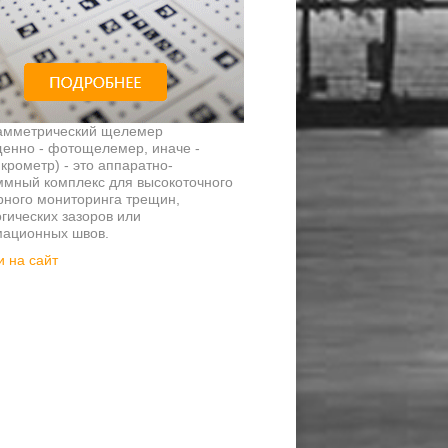
амметрический щелемер
щенно - фотощелемер, иначе -
рометр) - это аппаратно-
ммный комплекс для высокоточного
рного мониторинга трещин,
гических зазоров или
ационных швов.
 на сайт