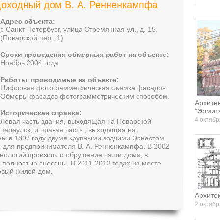
оходный дом В. А. Ренненкампфа
Адрес объекта:
г. Санкт-Петербург, улица Стремянная ул., д. 15.
(Поварской пер., 1)
Сроки проведения обмерных работ на объекте:
Ноябрь 2004 года
Работы, проводимые на объекте:
Цифровая фотограмметрическая съемка фасадов.
Обмеры фасадов фотограмметрическим способом.
Архите
"Эрмит
Историческая справка:
4 октябр
Левая часть здания, выходящая на Поварской
переулок, и правая часть , выходящая на
ы в 1897 году двумя крупными зодчими Эрнестом
 для предпринимателя В. А. Ренненкампфа. В 2002
хнологий произошло обрушение части дома, в
и полностью снесены. В 2011-2013 годах на месте
овый жилой дом.
Архите
2 октябр