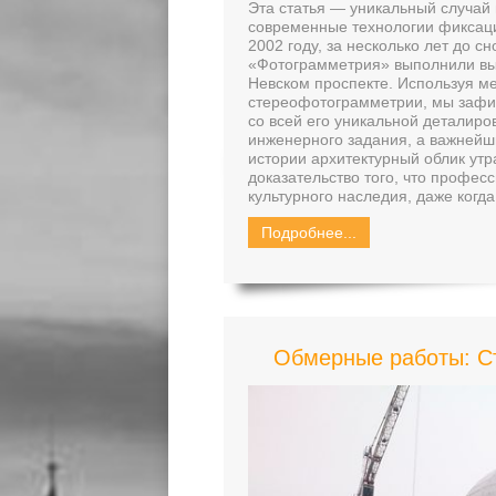
Эта статья — уникальный случай
современные технологии фиксаци
2002 году, за несколько лет до 
«Фотограмметрия» выполнили вы
Невском проспекте. Используя м
стереофотограмметрии, мы зафик
со всей его уникальной деталиро
инженерного задания, а важнейш
истории архитектурный облик ут
доказательство того, что профе
культурного наследия, даже когд
Подробнее...
Обмерные работы: Ст