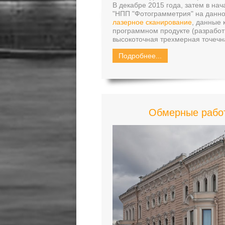
В декабре 2015 года, затем в нач
"НПП "Фотограмметрия" на данно
лазерное сканирование
, данные
программном продукте (разработ
высокоточная трехмерная точечн
Подробнее...
Обмерные работ