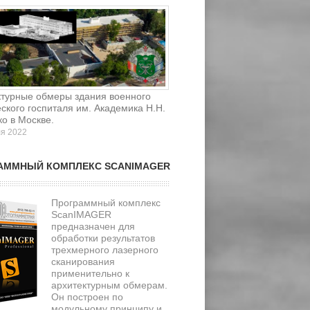
ктурные обмеры здания военного
ского госпиталя им. Академика Н.Н.
о в Москве.
ля 2022
АММНЫЙ КОМПЛЕКС SCANIMAGER
Программный комплекс
ScanIMAGER
предназначен для
обработки результатов
трехмерного лазерного
сканирования
применительно к
архитектурным обмерам.
Он построен по
модульному принципу и