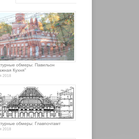
ктурные обмеры: Павильон
ажная Кухня"
я 2018
ктурные обмеры: Главпочтамт
я 2018