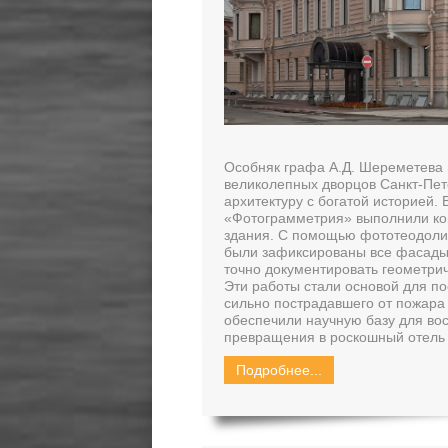
Особняк графа А.Д. Шереметева
великолепных дворцов Санкт-Пе
архитектуру с богатой историей
«Фотограмметрия» выполнили ко
здания. С помощью фототеодоли
были зафиксированы все фасады 
точно документировать геометри
Эти работы стали основой для п
сильно пострадавшего от пожара
обеспечили научную базу для вос
превращения в роскошный отель 
Подробнее...