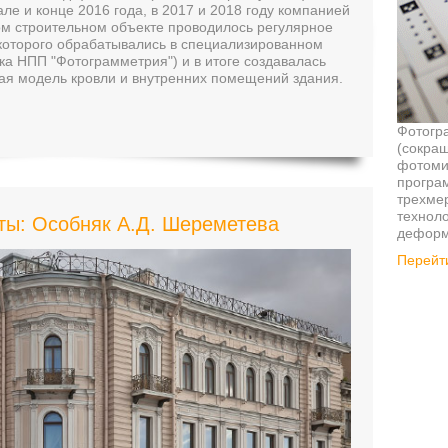
але и конце 2016 года, в 2017 и 2018 году компанией
м строительном объекте проводилось регулярное
 которого обрабатывались в специализированном
ка НПП "Фотограмметрия") и в итоге создавалась
ая модель кровли и внутренних помещений здания.
Фотогр
(сокра
фотомик
програ
трехме
техноло
ы: Особняк А.Д. Шереметева
деформ
Перейти