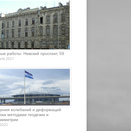
е работы: Невский проспект, 59
аля 2017
ения колебаний и деформаций
ока методами геодезии и
амметрии
 2022