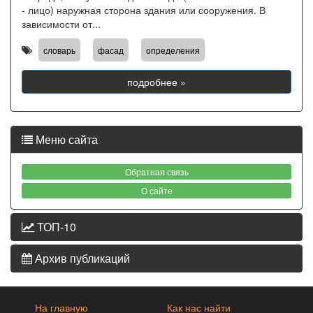
- лицо) наружная сторона здания или сооружения. В
зависимости от...
,
,
словарь
фасад
определения
подробнее »
Меню сайта
Обратная связь
О сайте
ТОП-10
Архив публикаций
На главную
Как нас найти